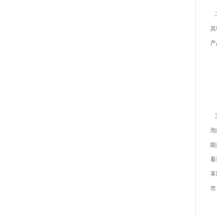
二
其
产
三
泡
能
看
革
市