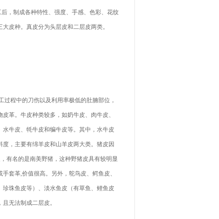
后，制成各种特性、强度、手感、色彩、花纹
三大皮种。真皮分为头层皮和二层皮两类。
工过程中的刀伤以及利用率极低的肚腩部位，
物皮革。牛皮种类较多，如奶牛皮、肉牛皮、
、水牛皮、牦牛皮和犏牛皮等。其中，水牛皮
斜度，主要有绵羊皮和山羊皮两大类。猪皮因
皮，有名的是南美野猪，这种野猪皮具有较明显
或手套革,价值很高。另外，鸵鸟皮、鳄鱼皮、
、珍珠鱼皮等）、淡水鱼皮（有草鱼、鲤鱼皮
，且无法制成二层皮。