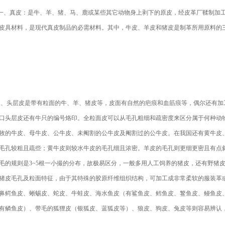
、真皮：是牛、羊、猪、马、鹿或某些其它动物身上剥下的原皮，经皮革厂鞣制加工
皮具材料，是现代真皮制品的必需材料。其中，牛皮、羊皮和猪皮是制革所用原料的
、头层皮是带有粒面的牛、羊、猪皮等，皮面有自然的疤痕和血筋痕等，偶尔还有加
口头层皮还有牛只的编号烙印。全粒面皮可以从毛孔粗细和疏密度来区分属于何种动
牧的牛皮、母牛皮、公牛皮、未阉割的公牛皮及阉割过的公牛皮。在我国还有黄牛皮
毛孔较粗且疏些；黄牛皮则较水牛皮的毛孔细且浓密。羊皮的毛孔则更细更密且有点
毛的规则是3~5根一小撮的分布，故极易区分，一般多用人工饲养的猪皮，还有野猪
猪皮毛孔及粒面特征，由于其特殊的胶原纤维组织结构，可加工成非常柔软的服装革
鼻鳄鱼皮、蜥蜴皮、蛇皮、牛蛙皮、海水鱼皮（有鲨鱼皮、鳕鱼皮、鳘鱼皮、鳗鱼皮
有鳞鱼皮）、带毛的狐狸皮（银狐皮、蓝狐皮等）、狼皮、狗皮、兔皮等则容易辨认