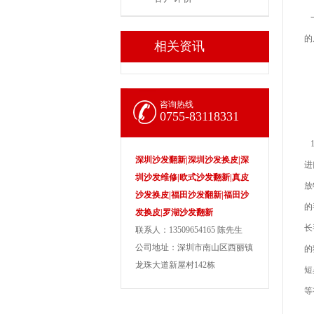
一
的
相关资讯
咨询热线
0755-83118331
1
深圳沙发翻新|深圳沙发换皮|深
进
圳沙发维修|欧式沙发翻新|真皮
放
沙发换皮|福田沙发翻新|福田沙
的
发换皮|罗湖沙发翻新
长
联系人：13509654165 陈先生
公司地址：深圳市南山区西丽镇
的
龙珠大道新屋村142栋
短
等