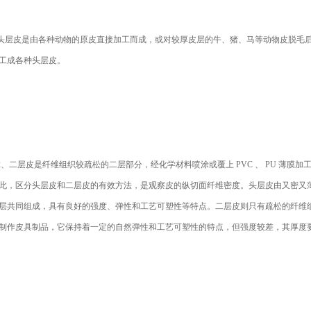
层皮是由各种动物的原皮直接加工而成，或对较厚皮层的牛、猪、马等动物皮脱毛后
工成各种头层皮。
、二层皮是纤维组织较疏松的二层部分，经化学材料喷涂或覆上 PVC 、 PU 薄膜加
此，区分头层皮和二层皮的有效方法，是观察皮的纵切面纤维密度。头层皮由又密又
层共同组成，具有良好的强度、弹性和工艺可塑性等特点。二层皮则只有疏松的纤维
制作皮具制品，它保持着一定的自然弹性和工艺可塑性的特点，但强度较差，其厚度