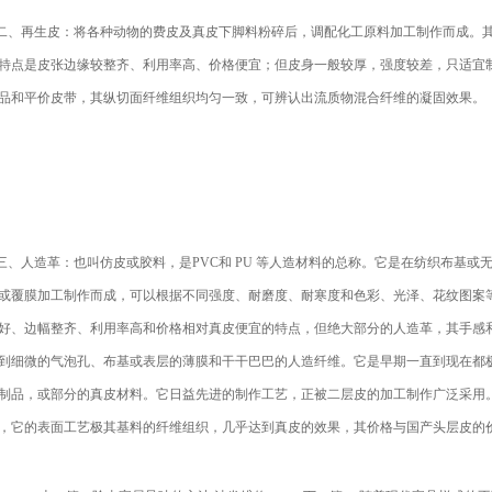
、再生皮：将各种动物的费皮及真皮下脚料粉碎后，调配化工原料加工制作而成。其
特点是皮张边缘较整齐、利用率高、价格便宜；但皮身一般较厚，强度较差，只适宜
品和平价皮带，其纵切面纤维组织均匀一致，可辨认出流质物混合纤维的凝固效果。
、人造革：也叫仿皮或胶料，是PVC和 PU 等人造材料的总称。它是在纺织布基或无纺布
或覆膜加工制作而成，可以根据不同强度、耐磨度、耐寒度和色彩、光泽、花纹图案
好、边幅整齐、利用率高和价格相对真皮便宜的特点，但绝大部分的人造革，其手感
到细微的气泡孔、布基或表层的薄膜和干干巴巴的人造纤维。它是早期一直到现在都
制品，或部分的真皮材料。它日益先进的制作工艺，正被二层皮的加工制作广泛采用
，它的表面工艺极其基料的纤维组织，几乎达到真皮的效果，其价格与国产头层皮的