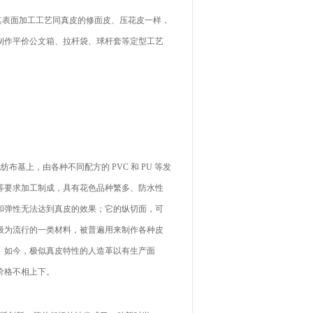
表面加工工艺同真皮的修面皮、压花皮一样，
制作平价公文箱、拉杆袋、球杆套等定型工艺
基上，由各种不同配方的 PVC 和 PU 等发
等要求加工制成，具有花色品种繁多、防水性
和弹性无法达到真皮的效果；它的纵切面，可
极为流行的一类材料，被普遍用来制作各种皮
。如今，极似真皮特性的人造革以有生产面
价格不相上下。